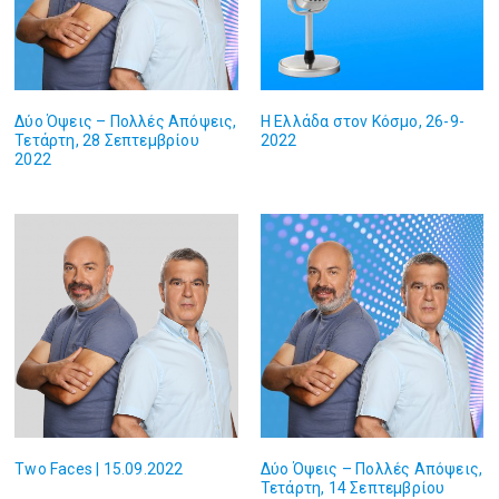
Δύο Όψεις – Πολλές Απόψεις,
Η Ελλάδα στον Κόσμο, 26-9-
Τετάρτη, 28 Σεπτεμβρίου
2022
2022
Two Faces | 15.09.2022
Δύο Όψεις – Πολλές Απόψεις,
Τετάρτη, 14 Σεπτεμβρίου