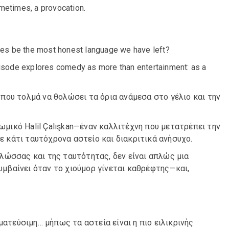
etimes, a provocation.
okes be the most honest language we have left?
pisode explores comedy as more than entertainment: as a
ο που τολμά να θολώσει τα όρια ανάμεσα στο γέλιο και την
κωμικό Halil Çalışkan—έναν καλλιτέχνη που μετατρέπει την
σε κάτι ταυτόχρονα αστείο και διακριτικά ανήσυχο.
λώσσας και της ταυτότητας, δεν είναι απλώς μια
συμβαίνει όταν το χιούμορ γίνεται καθρέφτης—και,
ματεύσιμη… μήπως τα αστεία είναι η πιο ειλικρινής