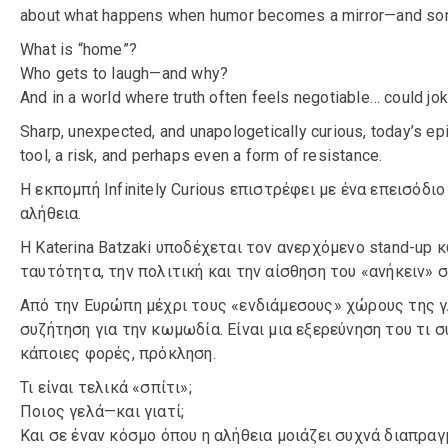
about what happens when humor becomes a mirror—and som
What is “home”?
Who gets to laugh—and why?
And in a world where truth often feels negotiable… could j
Sharp, unexpected, and unapologetically curious, today’s e
tool, a risk, and perhaps even a form of resistance.
Η εκπομπή Infinitely Curious επιστρέφει με ένα επεισόδι
αλήθεια.
Η Katerina Batzaki υποδέχεται τον ανερχόμενο stand-up 
ταυτότητα, την πολιτική και την αίσθηση του «ανήκειν» 
Από την Ευρώπη μέχρι τους «ενδιάμεσους» χώρους της γ
συζήτηση για την κωμωδία. Είναι μια εξερεύνηση του τι 
κάποιες φορές, πρόκληση.
Τι είναι τελικά «σπίτι»;
Ποιος γελά—και γιατί;
Και σε έναν κόσμο όπου η αλήθεια μοιάζει συχνά διαπραγ