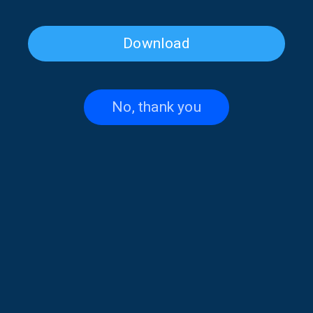
Download
Ασύμμετρος Χρόνος με τον
Ασύμμετρος Χρόνος με τον
Στέλιο Ιωαννίδη | 23.07.2026
Στέλιο Ιωαννίδη | 22.07.2026
No, thank you
Ασύμμετρος Χρόνος με τον
Irregular Notes with Stelios
Στέλιο Ιωαννίδη | 21.07.2026
Ioannidis | 20 July 2026