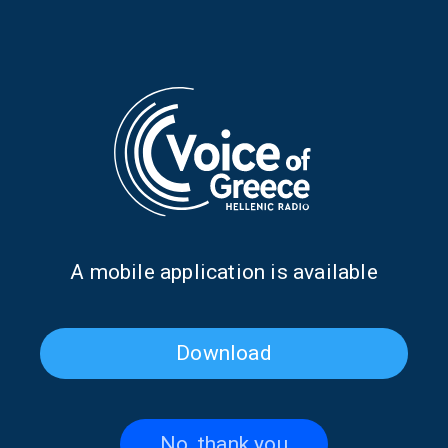
Ο πρόεδρος του Ιατρικού
Ο πρόεδρος του
Συλλόγου Θεσσαλονίκης, Ν.
Βιομηχανικού
Νίτσας, στη “Φωνή της
Επιμελητηρίου Αθήνας, Π.
Ελλάδας”
Ραβάνης, στη “Φωνή της
Ελλάδας”
Α mobile application is available
Download
No, thank you