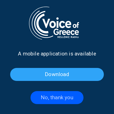
OUR GLOBAL VOICE
Gonda Van Steen: The adopted Greek
diaspora | 25.09.2023
25/09/2023
DIASPORA NEWS
ΕΜΚΑ: Ημερίδα για τις υιοθεσίες
Α mobile application is available
Ελληνόπουλων στις ΗΠΑ
03/02/2021
Download
PAGE 1FROM 1
No, thank you