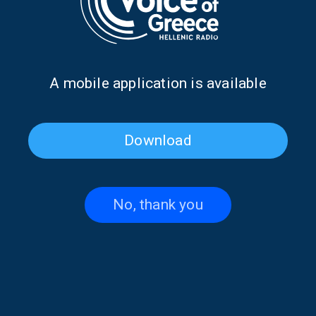
του Τάσου Λειβαδίτη
μεταφράστηκαν στα αγγλικά
18/09/2020
Α mobile application is available
PAGE 1FROM 1
Download
No, thank you