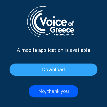
Faraway Words in Sorbonne and in
Constantinople
17/01/2023
DIASPORA NEWS
Αφιερωμένο στον Γιάννη Ρίτσο το
8ο Διεθνές Μαθητικό Συνέδριο στο
Α mobile application is available
Ζωγράφειο
30/01/2020
Download
PAGE 1FROM 1
No, thank you