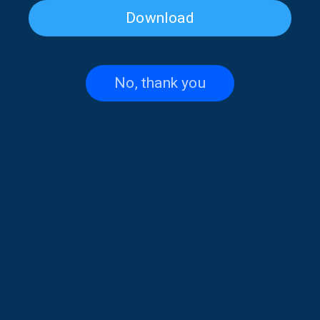
Download
No, thank you
“Πολιτιστικές Αυλές” μία
Ένας σύγχρονος – αρχαίος
δράση της Εταιρείας
Έλληνας πολεμιστής από τη
Ελλήνων Συγγραφέων
Γερμανία
Γερμανίας