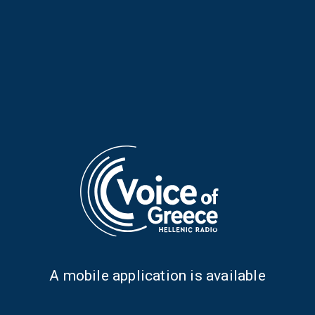
Lakis Gavalas in Paris
Professor N. Vrachnis about
assisted reproduction
Jimmy Jamar: Ένας
Η ηπειρωτική κοινότητα
φιλέλληνας για τους
Μονάχου στο Octoberfest
φιλέλληνες… | Κουβέντες
Α mobile application is available
μακρινές 14.09.22